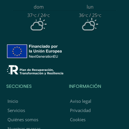
dom
lun
37
/ 24
36
/ 25
°C
°C
°C
°C
SECCIONES
INFORMACIÓN
Inicio
Aviso legal
Servicios
Privacidad
Quiénes somos
Cookies
Nuestras marcas