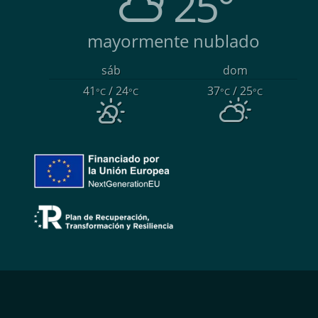
25°
mayormente nublado
sáb
dom
41
/ 24
37
/ 25
°C
°C
°C
°C