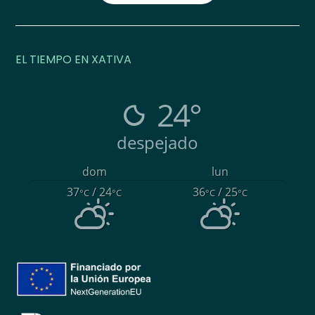
EL TIEMPO EN XATIVA
24°
despejado
dom
lun
37
/ 24
36
/ 25
°C
°C
°C
°C